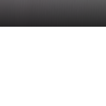
to
top
Homepage