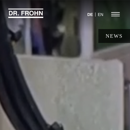
Jump
to
Menu
DE
EN
navigation
NEWS