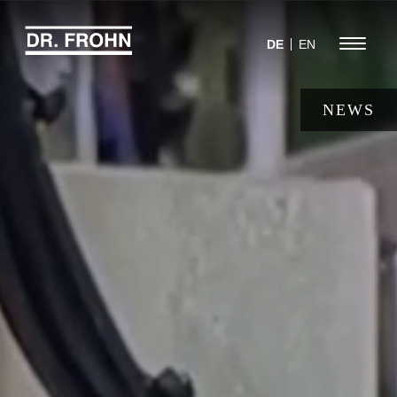
Jump
to
Menu
DE
EN
navigation
NEWS