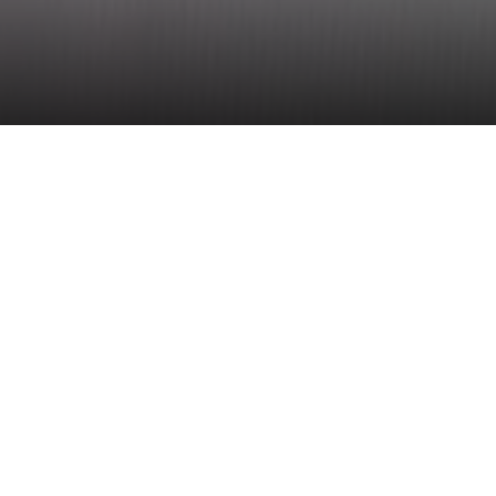
to
top
Homepage