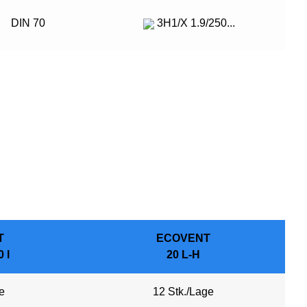
DIN 70
3H1/X 1.9/250...
T
ECOVENT
0 l
20 L-H
e
12 Stk./Lage