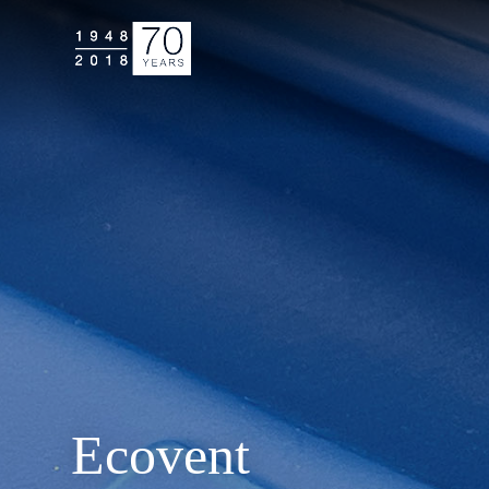
Jump
to
navigation
Ecovent