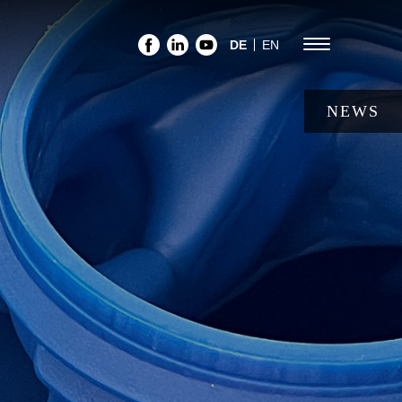
Menu
DE
EN
Follow
Follow
Follow
us
us
us
NEWS
on
on
on
facebook
linkedin
youtube