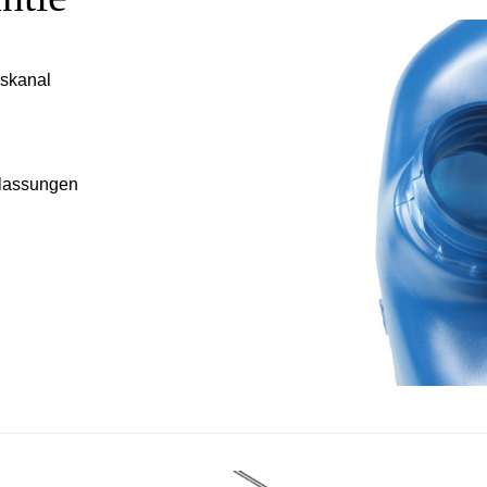
gskanal
ulassungen