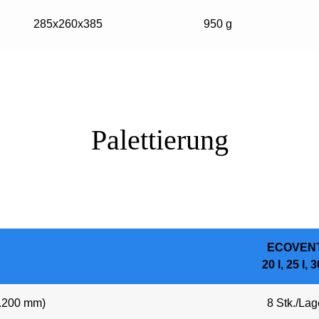
285x260x385
950 g
Palettierung
ECOVEN
20 l, 25 l, 3
1.200 mm)
8 Stk./Lag