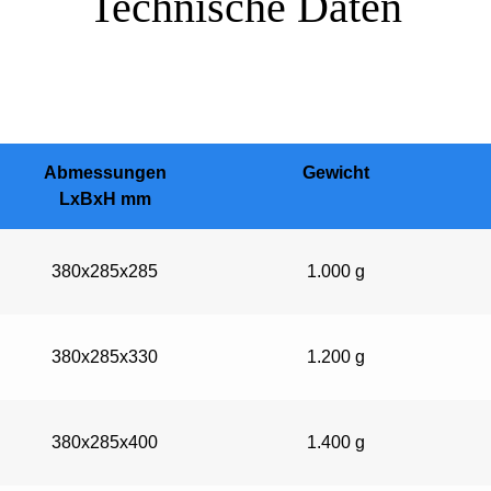
Technische Daten
Abmessungen
Gewicht
LxBxH mm
380x285x285
1.000 g
380x285x330
1.200 g
380x285x400
1.400 g