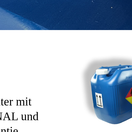
ter mit
AL und
ntie